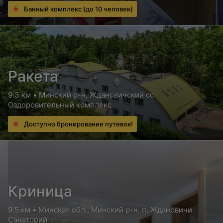
Банный комплекс (до 10 человек)
Ракета
9.3 км • Минский р-н, Ждановичский сс
Оздоровительный комплекс
Доступно бронирование путевок!
Криница
9.5 км • Минская обл., Минский р-н, п. Ждановичи
Санаторий