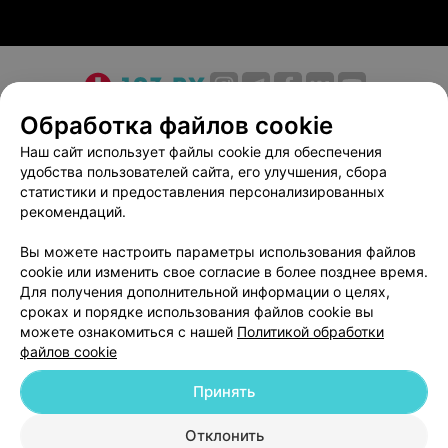
Помимо терапевта, из узких специалистов у нас
работает кардиолог.
Если же Вас больше интересует организация досуга,
мы можем Вам предложить посетить бассейн, сауну,
О проекте
Новости проекта
Размещение рекламы
Обработка файлов cookie
насладиться просмотром фильма в специально
Медицинский маркетинг
Публичный договор
оборудованном зале, чтением интересной книги в
Наш сайт использует файлы cookie для обеспечения
библиотеке или потанцевать в специально
удобства пользователей сайта, его улучшения, сбора
Пользовательское соглашение
Способы оплаты
оборудованном зале. Для любителей активного отдыха
статистики и предоставления персонализированных
Вакансии
Партнеры
в санатории есть настольный теннис и бильярд,
рекомендаций.
Написать руководителю 103.by
спортивная и детская площадки с турниками и
Вы можете настроить параметры использования файлов
качелями.
Написать в поддержку
cookie или изменить свое согласие в более позднее время.
Персональные настройки cookie
Для получения дополнительной информации о целях,
Оздоровительный центр «Энергетик» подарит Вам
сроках и порядке использования файлов cookie вы
Обработка персональных данных
интересный досуг и веселые развлечения! Ждем Вас!
можете ознакомиться с нашей
Политикой обработки
файлов cookie
Принять
Отклонить
ВЫ ВЛАДЕЛЕЦ?